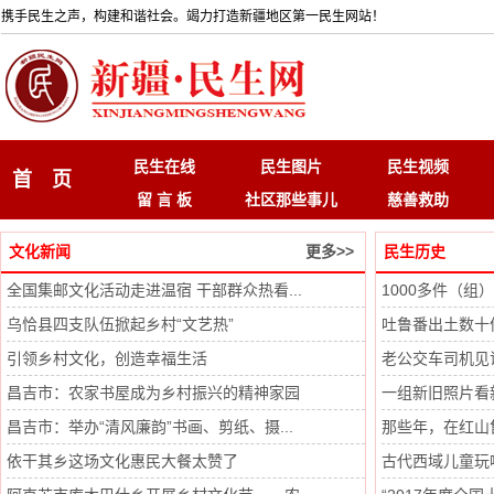
携手民生之声，构建和谐社会。竭力打造新疆地区第一民生网站！
民生在线
民生图片
民生视频
首 页
留 言 板
社区那些事儿
慈善救助
文化新闻
更多>>
民生历史
全国集邮文化活动走进温宿 干部群众热看...
1000多件（组
乌恰县四支队伍掀起乡村“文艺热”
吐鲁番出土数十
引领乡村文化，创造幸福生活
老公交车司机见
昌吉市：农家书屋成为乡村振兴的精神家园
一组新旧照片看
昌吉市：举办“清风廉韵”书画、剪纸、摄...
那些年，在红山
依干其乡这场文化惠民大餐太赞了
古代西域儿童玩