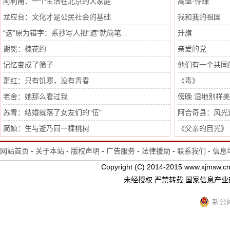
阿利甫：一个生活在北京的大家庭
高温·怜绿
龙应台：文化才是公民社会的基础
我和我的祖国
“这”原为错字：系抄写人把“遮”就简笔...
升旗
谢冕：槐花约
亲爱的党
记忆变成了筛子
他们有一个共同
萧红：只有饥寒，没有青春
《毒》
老舍：她那么看过我
傍晚 湿地别样
苏青：结婚就落了女友们的"伍"
阿合奇县：风光
简媜：生与逝乃同一棵桃树
《父亲的目光》
网站首页
-
关于本站
-
版权声明
-
广告服务
-
法律援助
-
联系我们
-
信息
Copyright (C) 2014-2015 www.xj
未经授权 严禁转载 国家信息产
新公网