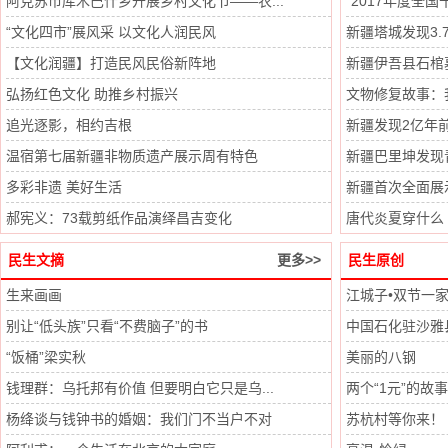
阿克苏市库木巴什乡开展乡村文化节——农...
“2017年度全国
“文化四市”展风采 以文化人润民风
新疆塔城发现3
【文化润疆】打造民风民俗新阵地
新疆伊吾县石棺
弘扬红色文化 助推乡村振兴
文物修复故事：我
追光逐影，相约吉根
新疆发现2亿年前
温宿第七届新疆非物质遗产展示周有特色
新疆巴里坤发现
多彩非遗 美好生活
新疆首次全面展
郝宪义：73载剪纸作品演绎昌吉变化
唐代炎夏穿什么
民生文摘
更多>>
民生原创
生来画画
江城子•双节一
别让“低头族”只看“不费脑子”的书
中国石化驻沙雅县
“饭桶”梁实秋
美丽的八钢
钱理群：乌托邦有价值 但要明白它只是乌...
两个“1元”的故事
杨绛谈与钱钟书的婚姻：我们门不当户不对
苏杭村等你来！