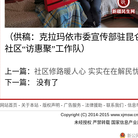
（供稿：克拉玛依市委宣传部驻昆
社区
“访惠聚”工作队）
上一篇：
社区修路暖人心 实实在在解民
下一篇： 没有了
网站首页
-
关于本站
-
版权声明
-
广告服务
-
法律援助
-
联系我们
-
信息
Copyright (C) 2014-2015 www.xj
未经授权 严禁转载 国家信息产
新公网